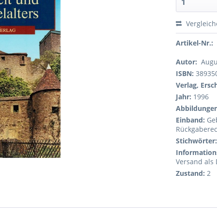
Vergleic
Artikel-Nr.:
Autor:
Augu
ISBN:
38935
Verlag, Ers
Jahr:
1996
Abbildungen
Einband:
Ge
Rückgaberec
Stichwörter
Information
Versand als 
Zustand:
2